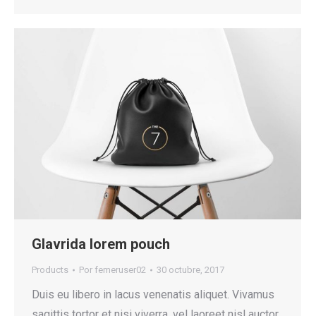
Glavrida lorem pouch
Products
Por
femeruser02
30 octubre, 2017
Duis eu libero in lacus venenatis aliquet. Vivamus
sagittis tortor et nisi viverra, vel laoreet nisl auctor.