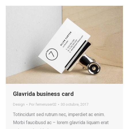
Glavrida business card
Design
Por
femeruser02
30 octubre, 2017
Totincidunt sed rutrum nec, imperdiet ac enim.
Morbi faucibusd ac – lorem glavrida liquam erat