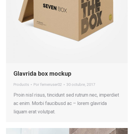
Glavrida box mockup
Products
Por
femeruser02
30 octubre, 2017
Proin nisl risus, tincidunt sed rutrum nec, imperdiet
ac enim. Morbi faucibusd ac – lorem glavrida
liquam erat volutpat.